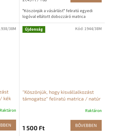
"Köszönjük a vásárlást" feliratú egyedi
logóval ellátott dobozzáró matrica
1938/38M
Kód:
1944/38M
Újdonság
zást
"Köszönjük, hogy kisvállalkozást
/ kék
támogatsz" feliratú matrica / natúr
Raktáron
Raktáron
EBBEN
BŐVEBBEN
1 500 Ft