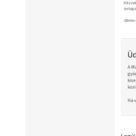
Kézzel
öntapa
38mm-
Üd
A Ma
gyár
kise
kont
Ha v
Legúj