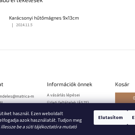
Karácsonyi hűtőmágnes 9x13cm
|
2024.11.5
A
termék
értékelése
5-
ből
5
csillag.
at
Információk önnek
Kosár
A vásárlás lépései
ndeles
@
matrica-m
hu
Üzleti feltételek (ÁSZF)
Adatkezelési tájékoztató
2220297
sütiket használ. Ezen weboldalt
Elutasítom
E
Rendelésem - elállás
//www.facebook.co
elfogadja azok használatát. Tudjon meg
ile.php?id=6155137
*
illessze be a süti tájékoztatóra mutató
30