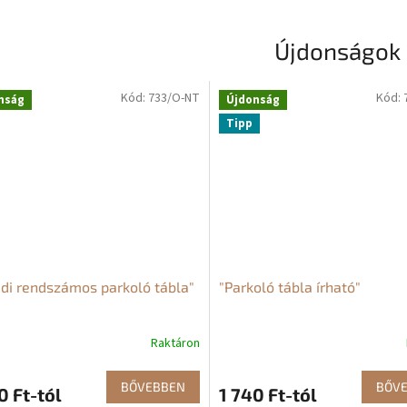
Újdonságok
Kód:
733/O-NT
Kód:
nság
Újdonság
Tipp
di rendszámos parkoló tábla"
"Parkoló tábla írható"
Raktáron
BŐVEBBEN
BŐV
0 Ft-tól
1 740 Ft-tól