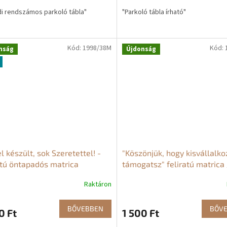
i rendszámos parkoló tábla"
"Parkoló tábla írható"
Kód:
1998/38M
Kód:
nság
Újdonság
l készült, sok Szeretettel! -
"Köszönjük, hogy kisvállalko
atú öntapadós matrica
támogatsz" feliratú matrica 
Raktáron
BŐVEBBEN
BŐV
0 Ft
1 500 Ft