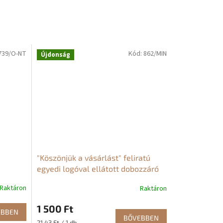
739/O-NT
Kód:
862/MIN
Újdonság
"Köszönjük a vásárlást" feliratú
egyedi logóval ellátott dobozzáró
matrica
Raktáron
Raktáron
1 500 Ft
EBBEN
BŐVEBBEN
Egységár:
21,43 Ft / 1 db