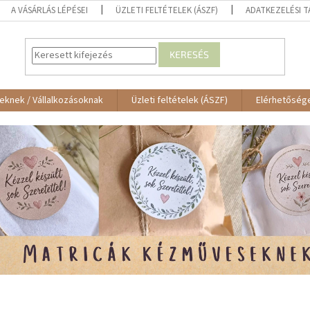
A VÁSÁRLÁS LÉPÉSEI
ÜZLETI FELTÉTELEK (ÁSZF)
ADATKEZELÉSI 
KERESÉS
eknek / Vállalkozásoknak
Üzleti feltételek (ÁSZF)
Elérhetőség