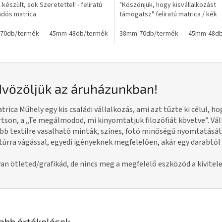
 készült, sok Szeretettel! - feliratú
"Köszönjük, hogy kisvállalkozást
dós matrica
támogatsz" feliratú matrica / kék
70db/termék
45mm-48db/termék
38mm-70db/termék
45mm-48db
vözöljük az áruházunkban!
trica Műhely egy kis családi vállalkozás, ami azt tűzte ki célul, 
tson, a „Te megálmodod, mi kinyomtatjuk filozófiát követve”. Váll
bb textilre vasalható minták, színes, fotó minőségű nyomtatását
úrra vágással, egyedi igényeknek megfelelően, akár egy darabtól i
an ötleted/grafikád, de nincs meg a megfelelő
eszközöd a kivitele
abb értékelések