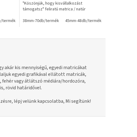
"Köszönjük, hogy kisvállalkozást
támogatsz" feliratú matrica / natúr
/termék
38mm-70db/termék
45mm-48db/termék
hogy akár kis mennyiségű, egyedi matricákat
aljuk egyedi grafikával ellátott matricák,
, fehér vagy átlátszó médiára/hordozóra,
s, rövid határidővel.
zésre, lépj velünk kapcsolatba, Mi segítünk!