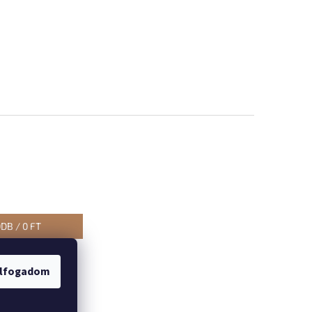
0
DB /
0 FT
lfogadom