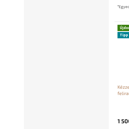
"Egyed
Újdo
Tipp
Kézze
felir
1 50