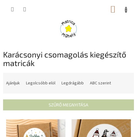
Ugrás
KOSÁR
a
fő
tartalomhoz
Karácsonyi csomagolás kiegészítő
matricák
T
e
Ajánljuk
Legolcsóbb elöl
Legdrágább
ABC szerint
r
m
é
SZŰRŐ MEGNYITÁSA
k
e
T
k
e
r
r
e