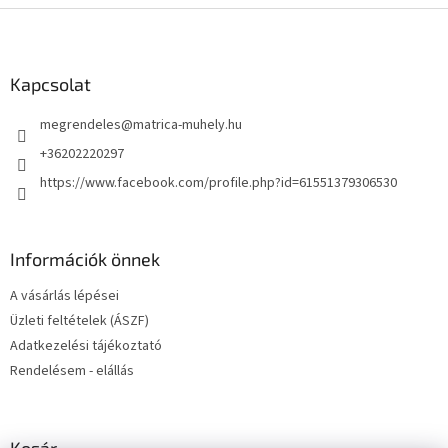
s
L
t
á
a
b
i
l
Kapcsolat
r
é
á
megrendeles
@
matrica-muhely.hu
c
n
y
+36202220297
í
https://www.facebook.com/profile.php?id=61551379306530
t
á
s
e
Információk önnek
l
e
A vásárlás lépései
m
e
Üzleti feltételek (ÁSZF)
i
Adatkezelési tájékoztató
Rendelésem - elállás