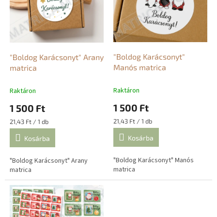
m
n
é
d
k
e
e
z
k
é
l
"Boldog Karácsonyt"
"Boldog Karácsonyt" Arany
s
i
Manós matrica
matrica
e
s
t
Raktáron
Raktáron
á
1 500 Ft
1 500 Ft
j
a
Egységár:
Egységár:
21,43 Ft / 1 db
21,43 Ft / 1 db
Kosárba
Kosárba
"Boldog Karácsonyt" Manós
"Boldog Karácsonyt" Arany
matrica
matrica