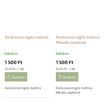
Karácsonyi logós matrica
Karácsonyi logós matrica-
Mikulás sapkával
Raktáron
Raktáron
1 500 Ft
1 500 Ft
Egységár:
Egységár:
21,43 Ft / 1 db
21,43 Ft / 1 db
Kosárba
Kosárba
Karácsonyi logós matrica
Karácsonyi logós matrica-
Mikulás sapkával