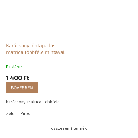
Karácsonyi öntapadós
matrica többféle mintával
Raktáron
1 400 Ft
BŐVEBBEN
Karácsonyi matrica, többféle.
Zöld
Piros
összesen
7
termék
L
i