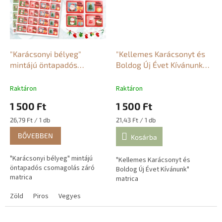
"Karácsonyi bélyeg"
"Kellemes Karácsonyt és
mintájú öntapadós
Boldog Új Évet Kívánunk"
csomagolás záró matrica
matrica
Raktáron
Raktáron
1 500 Ft
1 500 Ft
Egységár:
Egységár:
26,79 Ft / 1 db
21,43 Ft / 1 db
BŐVEBBEN
Kosárba
"Karácsonyi bélyeg" mintájú
"Kellemes Karácsonyt és
öntapadós csomagolás záró
Boldog Új Évet Kívánunk"
matrica
matrica
Zöld
Piros
Vegyes