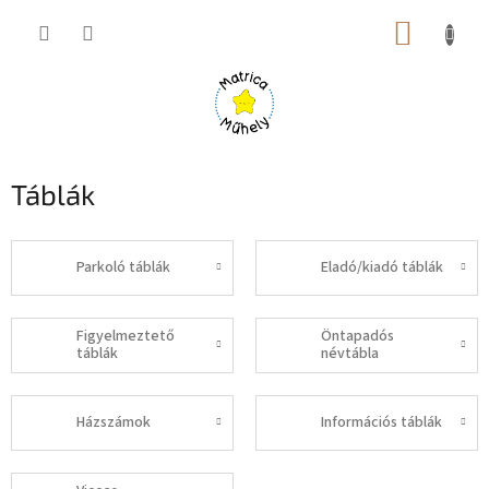
Ugrás
KOSÁR
a
fő
tartalomhoz
Táblák
Parkoló táblák
Eladó/kiadó táblák
Figyelmeztető
Öntapadós
táblák
névtábla
Házszámok
Információs táblák