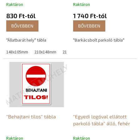
t
Raktáron
Raktáron
á
830 Ft-tól
1 740 Ft-tól
j
a
BŐVEBBEN
BŐVEBBEN
"Állatbarát hely" tábla
"Barkácsbolt parkoló tábla"
148x105mm
210x148mm
210x297mm
"Behajtani tilos" tábla
"Egyedi logóval ellátott
parkoló tábla" álló, fehér
Raktáron
Raktáron