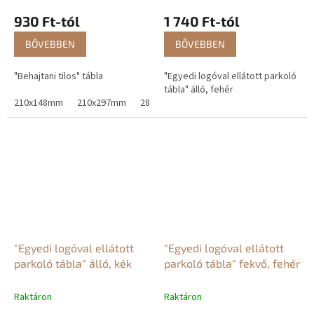
930 Ft-tól
1 740 Ft-tól
BŐVEBBEN
BŐVEBBEN
"Behajtani tilos" tábla
"Egyedi logóval ellátott parkoló
tábla" álló, fehér
210x148mm
210x297mm
280x380mm
"Egyedi logóval ellátott
"Egyedi logóval ellátott
parkoló tábla" álló, kék
parkoló tábla" fekvő, fehér
Raktáron
Raktáron