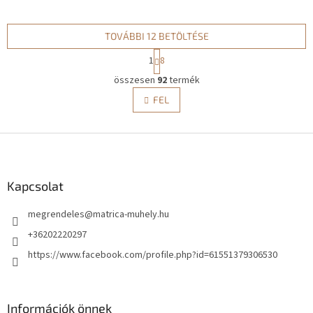
TOVÁBBI 12 BETÖLTÉSE
L
1
8
a
L
p
összesen
92
termék
i
o
s
FEL
z
t
á
a
s
L
i
r
á
á
b
n
l
Kapcsolat
y
é
í
megrendeles
@
matrica-muhely.hu
c
t
á
+36202220297
s
https://www.facebook.com/profile.php?id=61551379306530
e
l
e
m
Információk önnek
e