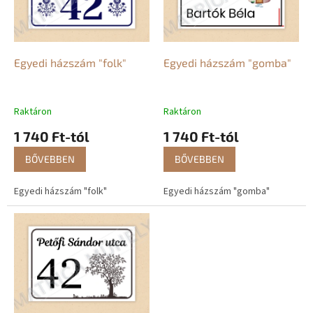
é
d
k
e
e
z
k
é
l
Egyedi házszám "folk"
Egyedi házszám "gomba"
s
i
e
s
t
Raktáron
Raktáron
á
1 740 Ft-tól
1 740 Ft-tól
j
a
BŐVEBBEN
BŐVEBBEN
Egyedi házszám "folk"
Egyedi házszám "gomba"