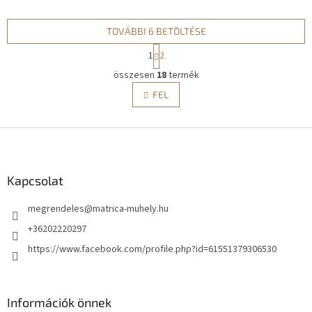
TOVÁBBI 6 BETÖLTÉSE
L
1
2
a
L
p
összesen
18
termék
i
o
s
FEL
z
t
á
a
s
L
i
r
á
á
b
n
l
Kapcsolat
y
é
í
megrendeles
@
matrica-muhely.hu
c
t
á
+36202220297
s
https://www.facebook.com/profile.php?id=61551379306530
e
l
e
m
Információk önnek
e