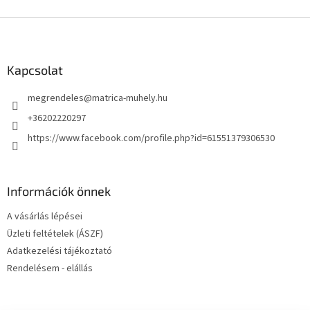
L
á
b
l
Kapcsolat
é
megrendeles
@
matrica-muhely.hu
c
+36202220297
https://www.facebook.com/profile.php?id=61551379306530
Információk önnek
A vásárlás lépései
Üzleti feltételek (ÁSZF)
Adatkezelési tájékoztató
Rendelésem - elállás