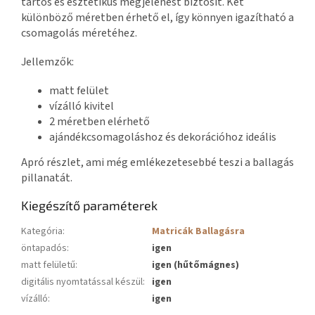
tartós és esztétikus megjelenést biztosít. Két
különböző méretben érhető el, így könnyen igazítható a
csomagolás méretéhez.
Jellemzők:
matt felület
vízálló kivitel
2 méretben elérhető
ajándékcsomagoláshoz és dekorációhoz ideális
Apró részlet, ami még emlékezetesebbé teszi a ballagás
pillanatát.
Kiegészítő paraméterek
Kategória
:
Matricák Ballagásra
öntapadós
:
igen
matt felületű
:
igen (hűtőmágnes)
digitális nyomtatással készül
:
igen
vízálló
:
igen