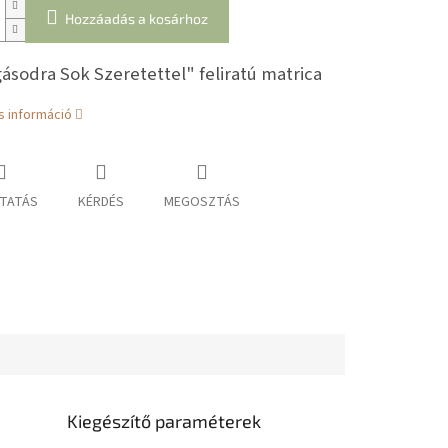
Hozzáadás a kosárhoz
ásodra Sok Szeretettel" feliratú matrica
s információ
TATÁS
KÉRDÉS
MEGOSZTÁS
Kiegészítő paraméterek