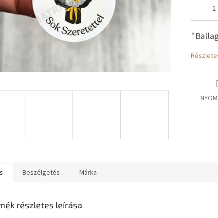
"Ballag
Részlete
NYOM
s
Beszélgetés
Márka
mék részletes leírása