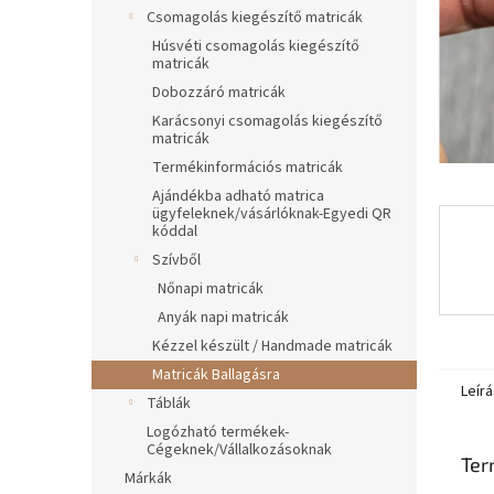
l
Csomagolás kiegészítő matricák
Húsvéti csomagolás kiegészítő
matricák
Dobozzáró matricák
Karácsonyi csomagolás kiegészítő
matricák
Termékinformációs matricák
Ajándékba adható matrica
ügyfeleknek/vásárlóknak-Egyedi QR
kóddal
Szívből
Nőnapi matricák
Anyák napi matricák
Kézzel készült / Handmade matricák
Matricák Ballagásra
Leírá
Táblák
Logózható termékek-
Cégeknek/Vállalkozásoknak
Ter
Márkák