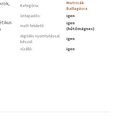
Matricák
krok,
Kategória
:
Ballagásra
öntapadós
:
igen
étikus
igen
matt felületű
:
n
(hűtőmágnes)
digitális nyomtatással
igen
készül
:
vízálló
:
igen