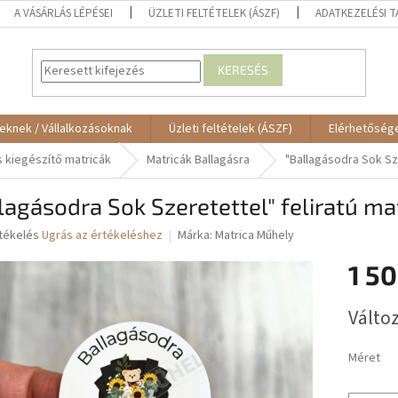
A VÁSÁRLÁS LÉPÉSEI
ÜZLETI FELTÉTELEK (ÁSZF)
ADATKEZELÉSI 
KERESÉS
eknek / Vállalkozásoknak
Üzleti feltételek (ÁSZF)
Elérhetőség
 kiegészítő matricák
Matricák Ballagásra
"Ballagásodra Sok Sze
lagásodra Sok Szeretettel" feliratú ma
rtékelés
Ugrás az értékeléshez
Márka:
Matrica Műhely
1 50
ése
Egységár
Változ
Méret