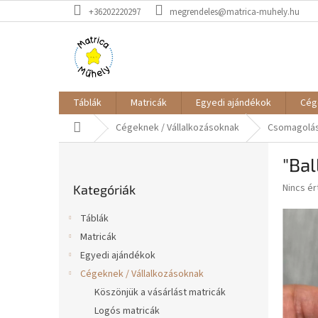
Ugrás
+36202220297
megrendeles@matrica-muhely.hu
a
fő
tartalomhoz
Táblák
Matricák
Egyedi ajándékok
Cég
Kezdőlap
Cégeknek / Vállalkozásoknak
Csomagolás
O
"Bal
l
Kategóriák
d
A
Nincs é
Kategóriák
átugrása
a
termék
l
átlagos
Táblák
s
értékel
Matricák
5-
ó
ből
Egyedi ajándékok
p
0,0
a
Cégeknek / Vállalkozásoknak
csillag.
n
Köszönjük a vásárlást matricák
e
Logós matricák