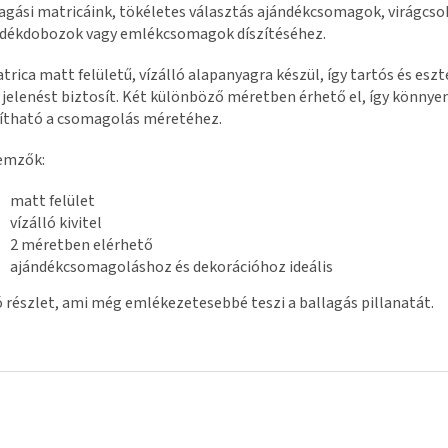
agási matricáink, tökéletes választás ajándékcsomagok, virágcso
ndékdobozok vagy emlékcsomagok díszítéséhez.
trica matt felületű, vízálló alapanyagra készül, így tartós és eszt
elenést biztosít. Két különböző méretben érhető el, így könnye
ítható a csomagolás méretéhez.
emzők:
matt felület
vízálló kivitel
2 méretben elérhető
ajándékcsomagoláshoz és dekorációhoz ideális
 részlet, ami még emlékezetesebbé teszi a ballagás pillanatát.