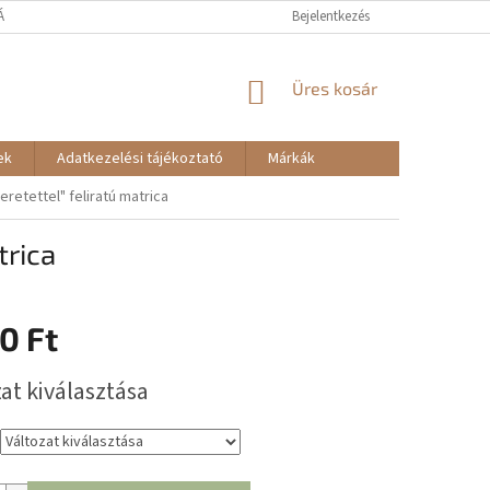
TÁJÉKOZTATÓ
RENDELÉSEM - ELÁLLÁS
Bejelentkezés
KOSÁR
Üres kosár
ek
Adatkezelési tájékoztató
Márkák
retettel" feliratú matrica
trica
0 Ft
:
at kiválasztása