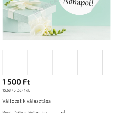
1 500 Ft
Egységár:
15,63 Ft-tól / 1 db
Változat kiválasztása
Méret