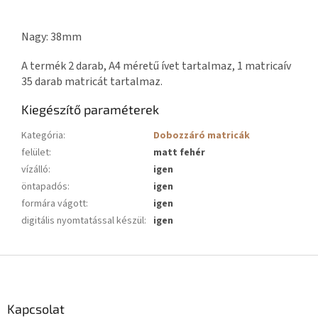
Nagy: 38mm
A termék 2 darab, A4 méretű ívet tartalmaz, 1 matricaív
35 darab matricát tartalmaz.
Kiegészítő paraméterek
Kategória
:
Dobozzáró matricák
felület
:
matt fehér
vízálló
:
igen
öntapadós
:
igen
formára vágott
:
igen
digitális nyomtatással készül
:
igen
L
á
b
l
Kapcsolat