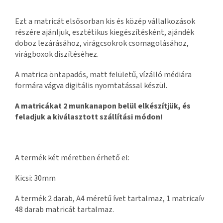
Ezt a matricát elsősorban kis és közép vállalkozások
részére ajánljuk, esztétikus kiegészítésként, ajándék
doboz lezárásához, virágcsokrok csomagolásához,
virágboxok díszítéséhez.
A matrica öntapadós, matt felületű, vízálló médiára
formára vágva digitális nyomtatással készül.
A matricákat 2 munkanapon belül elkészítjük, és
feladjuk a kiválasztott szállítási módon!
A termék két méretben érhető el:
Kicsi: 30mm
A termék 2 darab, A4 méretű ívet tartalmaz, 1 matricaív
48 darab matricát tartalmaz.