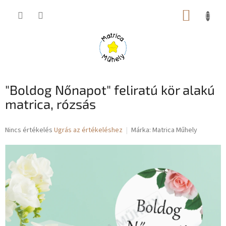
Ugrás
KOSÁR
a
fő
tartalomhoz
"Boldog Nőnapot" feliratú kör alakú
matrica, rózsás
A
Nincs értékelés
Ugrás az értékeléshez
Márka:
Matrica Műhely
termék
átlagos
értékelése
5-
ből
0,0
csillag.