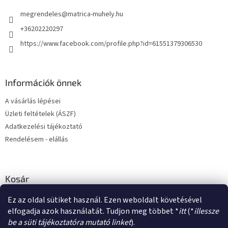
é
megrendeles
@
matrica-muhely.hu
c
+36202220297
https://www.facebook.com/profile.php?id=61551379306530
Információk önnek
A vásárlás lépései
Üzleti feltételek (ÁSZF)
Adatkezelési tájékoztató
Rendelésem - elállás
Kosár
Ez az oldal sütiket használ. Ezen weboldalt követésével
0
DB /
0 FT
elfogadja azok használatát. Tudjon meg többet *
itt
(*
illessze
be a süti tájékoztatóra mutató linket
).