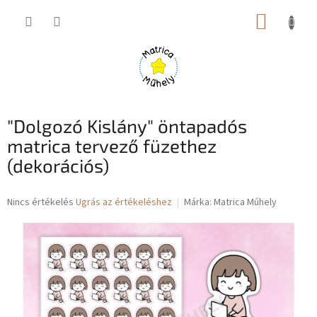
Ugrás
KOSÁR
a
fő
tartalomhoz
"Dolgozó Kislány" öntapadós
matrica tervező füzethez
(dekorációs)
A
Nincs értékelés
Ugrás az értékeléshez
Márka:
Matrica Műhely
termék
átlagos
értékelése
5-
ből
0,0
csillag.