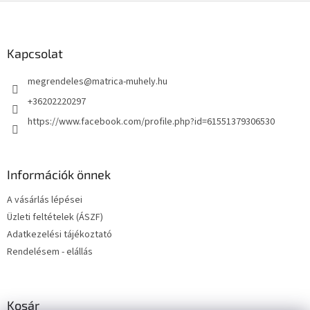
L
á
b
l
Kapcsolat
é
megrendeles
@
matrica-muhely.hu
c
+36202220297
https://www.facebook.com/profile.php?id=61551379306530
Információk önnek
A vásárlás lépései
Üzleti feltételek (ÁSZF)
Adatkezelési tájékoztató
Rendelésem - elállás
Kosár