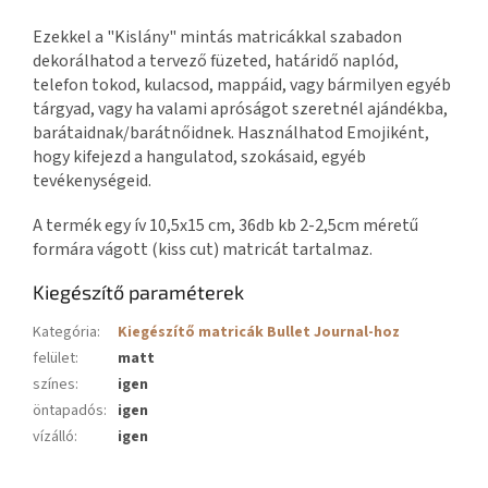
Ezekkel a "Kislány" mintás matricákkal szabadon
dekorálhatod a tervező füzeted, határidő naplód,
telefon tokod, kulacsod, mappáid, vagy bármilyen egyéb
tárgyad, vagy ha valami apróságot szeretnél ajándékba,
barátaidnak/barátnőidnek. Használhatod Emojiként,
hogy kifejezd a hangulatod, szokásaid, egyéb
tevékenységeid.
A termék egy ív 10,5x15 cm, 36db kb 2-2,5cm méretű
formára vágott (kiss cut) matricát tartalmaz.
Kiegészítő paraméterek
Kategória
:
Kiegészítő matricák Bullet Journal-hoz
felület
:
matt
színes
:
igen
öntapadós
:
igen
vízálló
:
igen