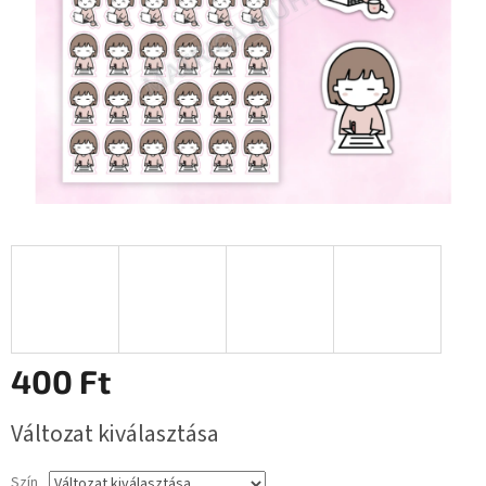
400 Ft
Egységár:
Változat kiválasztása
Szín