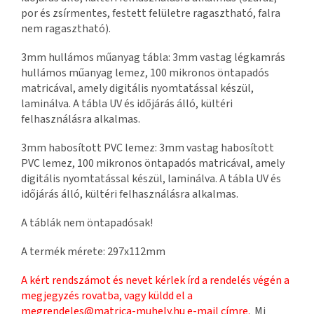
por és zsírmentes, festett felületre ragasztható, falra
nem ragasztható).
3mm hullámos műanyag tábla: 3mm vastag légkamrás
hullámos műanyag lemez, 100 mikronos öntapadós
matricával, amely digitális nyomtatással készül,
laminálva. A tábla UV és időjárás álló, kültéri
felhasználásra alkalmas.
3mm habosított PVC lemez: 3mm vastag habosított
PVC lemez, 100 mikronos öntapadós matricával, amely
digitális nyomtatással készül, laminálva. A tábla UV és
időjárás álló, kültéri felhasználásra alkalmas.
A táblák nem öntapadósak!
A termék mérete: 297x112mm
A kért rendszámot és nevet kérlek írd a rendelés végén a
megjegyzés rovatba, vagy küldd el a
megrendeles@matrica-muhely.hu
e-mail címre.
Mi