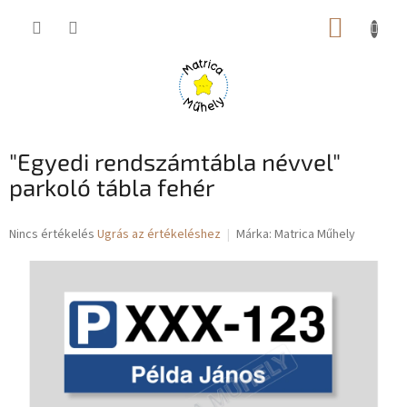
Ugrás
KOSÁR
a
fő
tartalomhoz
"Egyedi rendszámtábla névvel"
parkoló tábla fehér
A
Nincs értékelés
Ugrás az értékeléshez
Márka:
Matrica Műhely
termék
átlagos
értékelése
5-
ből
0,0
csillag.