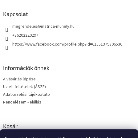
á
b
l
Kapcsolat
é
megrendeles
@
matrica-muhely.hu
c
+36202220297
https://www.facebook.com/profile.php?id=61551379306530
Információk önnek
A vásárlás lépései
Üzleti feltételek (ÁSZF)
Adatkezelési tájékoztató
Rendelésem - elállás
Kosár