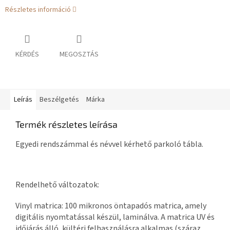
Részletes információ
KÉRDÉS
MEGOSZTÁS
Leírás
Beszélgetés
Márka
Termék részletes leírása
Egyedi rendszámmal és névvel kérhető parkoló tábla.
Rendelhető változatok:
Vinyl matrica: 100 mikronos öntapadós matrica, amely
digitális nyomtatással készül, laminálva. A matrica UV és
időjárás álló, kültéri felhasználásra alkalmas (száraz,