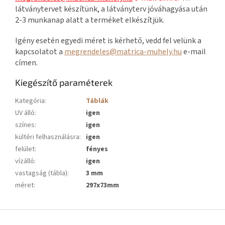
látványtervet készítünk, a látványterv jóváhagyása után
2-3 munkanap alatt a terméket elkészítjük.
Igény esetén egyedi méret is kérhető, vedd fel velünk a
kapcsolatot a
megrendeles@matrica-muhely.hu
e-mail
címen.
Kiegészítő paraméterek
Kategória
:
Táblák
UV álló
:
igen
színes
:
igen
kültéri felhasználásra
:
igen
felület
:
fényes
vízálló
:
igen
vastagság (tábla)
:
3 mm
méret
:
297x73mm
L