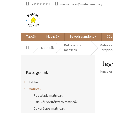
Ugrás
+36202220297
megrendeles@matrica-muhely.hu
a
fő
tartalomhoz
Táblák
Matricák
Egyedi ajándékok
Cég
Dekorációs
Matricák
Kezdőlap
Matricák
matricák
Scrapbo
O
"Jeg
l
Kategóriák
d
A
Nincs é
Kategóriák
átugrása
a
termék
l
átlagos
Táblák
s
értékel
Matricák
5-
ó
ből
Postaláda matricák
p
0,0
a
Esküvői borítékzáró matricák
csillag.
n
Dekorációs matricák