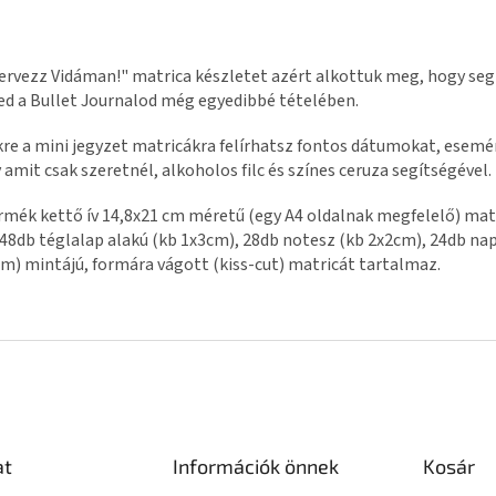
ervezz Vidáman!" matrica készletet azért alkottuk meg, hogy seg
d a Bullet Journalod még egyedibbé tételében.
re a mini jegyzet matricákra felírhatsz fontos dátumokat, esem
 amit csak szeretnél, alkoholos filc és színes ceruza segítségével.
rmék kettő ív 14,8x21 cm méretű (egy A4 oldalnak megfelelő) matr
48db téglalap alakú (kb 1x3cm), 28db notesz (kb 2x2cm), 24db nap
m) mintájú, formára vágott (kiss-cut) matricát tartalmaz.
at
Információk önnek
Kosár