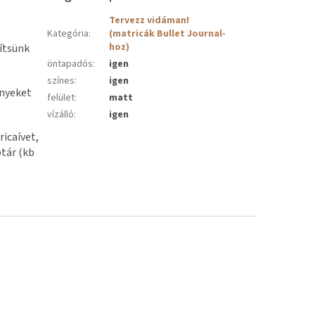
Tervezz vidáman!
Kategória
:
(matricák Bullet Journal-
hoz)
ítsünk
öntapadós
:
igen
színes
:
igen
ényeket
felület
:
matt
vízálló
:
igen
icaívet,
tár (kb