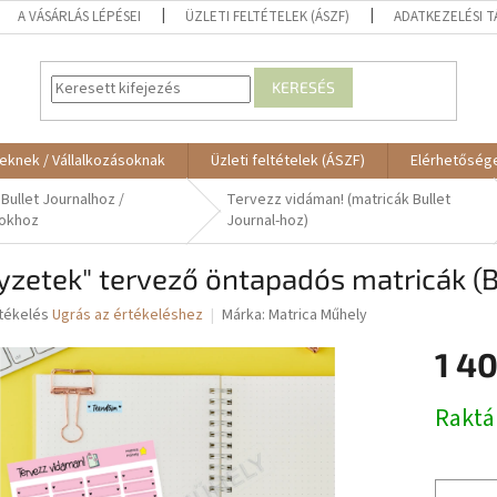
A VÁSÁRLÁS LÉPÉSEI
ÜZLETI FELTÉTELEK (ÁSZF)
ADATKEZELÉSI 
KERESÉS
eknek / Vállalkozásoknak
Üzleti feltételek (ÁSZF)
Elérhetőség
 Bullet Journalhoz /
Tervezz vidáman! (matricák Bullet
okhoz
Journal-hoz)
yzetek" tervező öntapadós matricák (B
rtékelés
Ugrás az értékeléshez
Márka:
Matrica Műhely
1 40
ése
Egységár
Raktá