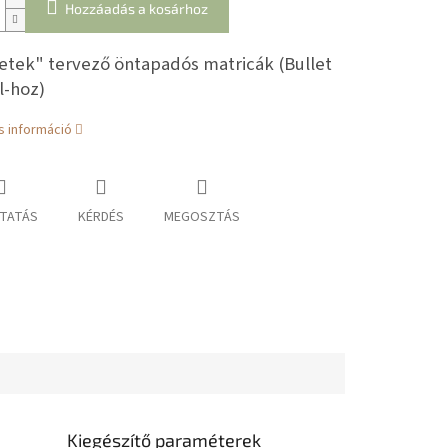
Hozzáadás a kosárhoz
etek" tervező öntapadós matricák (Bullet
l-hoz)
s információ
TATÁS
KÉRDÉS
MEGOSZTÁS
Kiegészítő paraméterek