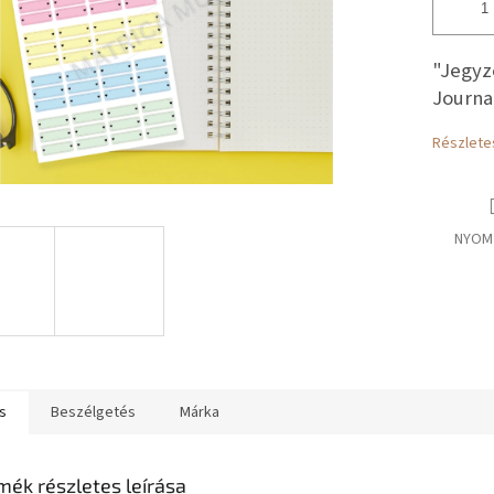
"Jegyz
Journa
Részlete
NYOM
s
Beszélgetés
Márka
mék részletes leírása