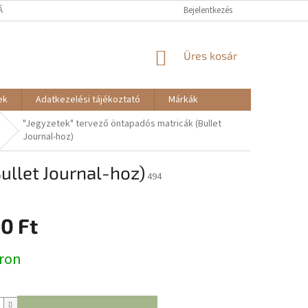
TÁJÉKOZTATÓ
RENDELÉSEM - ELÁLLÁS
Bejelentkezés
KOSÁR
Üres kosár
ek
Adatkezelési tájékoztató
Márkák
"Jegyzetek" tervező öntapadós matricák (Bullet
Journal-hoz)
ullet Journal-hoz)
494
0 Ft
:
ron