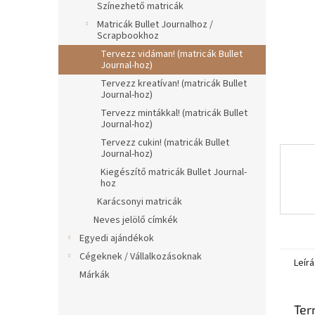
e
Színezhető matricák
l
Matricák Bullet Journalhoz /
Scrapbookhoz
Tervezz vidáman! (matricák Bullet
Journal-hoz)
Tervezz kreatívan! (matricák Bullet
Journal-hoz)
Tervezz mintákkal! (matricák Bullet
Journal-hoz)
Tervezz cukin! (matricák Bullet
Journal-hoz)
Kiegészítő matricák Bullet Journal-
hoz
Karácsonyi matricák
Neves jelölő címkék
Egyedi ajándékok
Cégeknek / Vállalkozásoknak
Leírá
Márkák
Ter