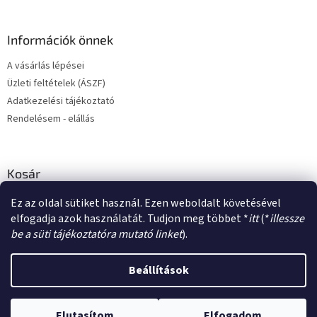
Információk önnek
A vásárlás lépései
Üzleti feltételek (ÁSZF)
Adatkezelési tájékoztató
Rendelésem - elállás
Kosár
Ez az oldal sütiket használ. Ezen weboldalt követésével
0
DB /
0 FT
elfogadja azok használatát. Tudjon meg többet *
itt
(*
illessze
be a süti tájékoztatóra mutató linket
).
Shoptet készítette
Beállítások
Copyright 2026
Matrica Műhely
. Minden jog fenntartva.
Süti
Elutasítom
Elfogadom
beállítások szerkesztése