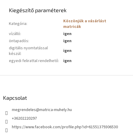
Kiegészítő paraméterek
Köszönjük a vásárlást
Kategória
:
matricák
vízálló
:
igen
öntapadós
:
igen
digitális nyomtatással
igen
készül
:
egyedi felirattal rendelhető
:
igen
L
á
b
l
Kapcsolat
é
megrendeles
@
matrica-muhely.hu
c
+36202220297
https://www.facebook.com/profile.php?id=61551379306530