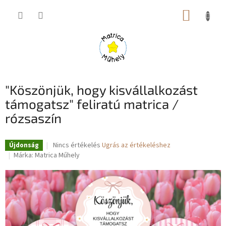
Ugrás
KOSÁR
a
fő
tartalomhoz
"Köszönjük, hogy kisvállalkozást
támogatsz" feliratú matrica /
rózsaszín
A
Nincs értékelés
Ugrás az értékeléshez
Újdonság
termék
Márka:
Matrica Műhely
átlagos
értékelése
5-
ből
0,0
csillag.