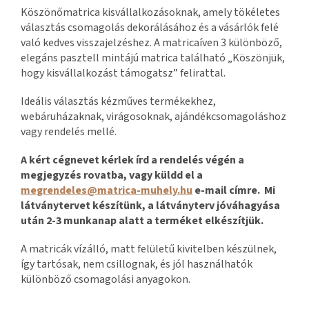
Köszönőmatrica kisvállalkozásoknak, amely tökéletes
választás csomagolás dekorálásához és a vásárlók felé
való kedves visszajelzéshez. A matricaíven 3 különböző,
elegáns pasztell mintájú matrica található „Köszönjük,
hogy kisvállalkozást támogatsz” felirattal.
Ideális választás kézműves termékekhez,
webáruházaknak, virágosoknak, ajándékcsomagoláshoz
vagy rendelés mellé.
A kért cégnevet kérlek írd a rendelés végén a
megjegyzés rovatba, vagy küldd el a
megrendeles@matrica-muhely.hu
e-mail címre. Mi
látványtervet készítünk, a látványterv jóváhagyása
után 2-3 munkanap alatt a terméket elkészítjük.
A matricák vízálló, matt felületű kivitelben készülnek,
így tartósak, nem csillognak, és jól használhatók
különböző csomagolási anyagokon.