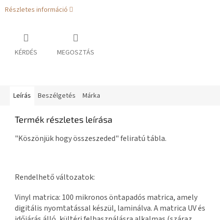
Részletes információ
KÉRDÉS
MEGOSZTÁS
Leírás
Beszélgetés
Márka
Termék részletes leírása
"Köszönjük hogy összeszeded" feliratú tábla.
Rendelhető változatok:
Vinyl matrica: 100 mikronos öntapadós matrica, amely
digitális nyomtatással készül, laminálva. A matrica UV és
időjárás álló, kültéri felhasználásra alkalmas (száraz,