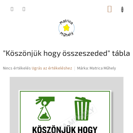
Ugrás
KOSÁR
a
fő
tartalomhoz
"Köszönjük hogy összeszeded" tábla
A
Nincs értékelés
Ugrás az értékeléshez
Márka:
Matrica Műhely
termék
átlagos
értékelése
5-
ből
0,0
csillag.