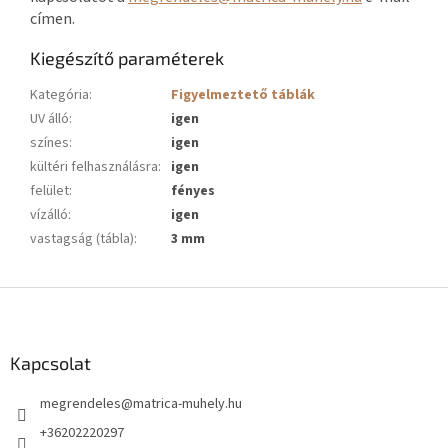
címen.
Kiegészítő paraméterek
Kategória
:
Figyelmeztető táblák
UV álló
:
igen
színes
:
igen
kültéri felhasználásra
:
igen
felület
:
fényes
vízálló
:
igen
vastagság (tábla)
:
3 mm
L
á
b
l
Kapcsolat
é
megrendeles
@
matrica-muhely.hu
c
+36202220297