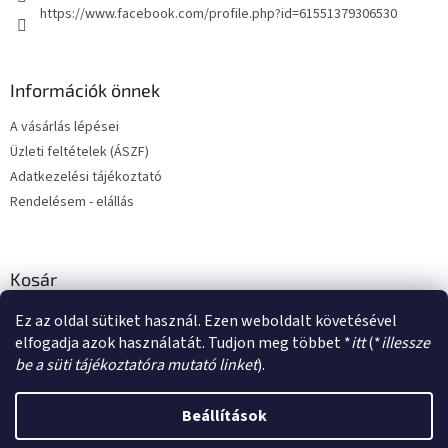
https://www.facebook.com/profile.php?id=61551379306530
Információk önnek
A vásárlás lépései
Üzleti feltételek (ÁSZF)
Adatkezelési tájékoztató
Rendelésem - elállás
Kosár
Ez az oldal sütiket használ. Ezen weboldalt követésével
0
DB /
0 FT
elfogadja azok használatát. Tudjon meg többet *
itt
(*
illessze
be a süti tájékoztatóra mutató linket
).
Shoptet készítette
Beállítások