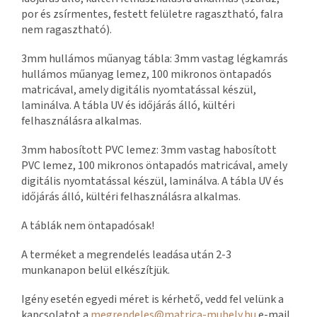
por és zsírmentes, festett felületre ragasztható, falra
nem ragasztható).
3mm hullámos műanyag tábla: 3mm vastag légkamrás
hullámos műanyag lemez, 100 mikronos öntapadós
matricával, amely digitális nyomtatással készül,
laminálva. A tábla UV és időjárás álló, kültéri
felhasználásra alkalmas.
3mm habosított PVC lemez: 3mm vastag habosított
PVC lemez, 100 mikronos öntapadós matricával, amely
digitális nyomtatással készül, laminálva. A tábla UV és
időjárás álló, kültéri felhasználásra alkalmas.
A táblák nem öntapadósak!
A terméket a megrendelés leadása után 2-3
munkanapon belül elkészítjük.
Igény esetén egyedi méret is kérhető, vedd fel velünk a
kapcsolatot a
megrendeles@matrica-muhely.hu
e-mail