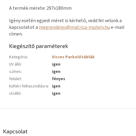
A termék mérete: 297x180mm
Igény esetén egyedi méret is kérhető, vedd fel velünk a
kapcsolatot a
megrendeles@matrica-muhely.hu
e-mail
címen.
Kiegészítő paraméterek
Kategória
:
Vicces Parkolótáblák
UV álló
:
igen
színes
:
igen
felület
:
fényes
kültéri felhasználásra
:
igen
vízálló
:
igen
L
á
b
l
Kapcsolat