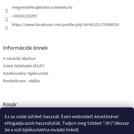
é
megrendeles
@
matrica-muhely.hu
c
+36202220297
https://www.facebook.com/profile.php?id=61551379306530
Információk önnek
A vásárlás lépései
Üzleti feltételek (ÁSZF)
Adatkezelési tájékoztató
Rendelésem - elállás
Kosár
Ez az oldal sütiket használ. Ezen weboldalt követésével
0
DB /
0 FT
elfogadja azok használatát. Tudjon meg többet *
itt
(*
illessze
be a süti tájékoztatóra mutató linket
).