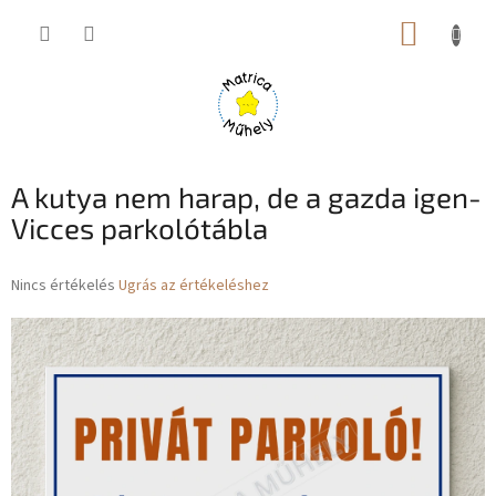
Ugrás
KOSÁR
a
fő
tartalomhoz
A kutya nem harap, de a gazda igen-
Vicces parkolótábla
A
Nincs értékelés
Ugrás az értékeléshez
termék
átlagos
értékelése
5-
ből
0,0
csillag.