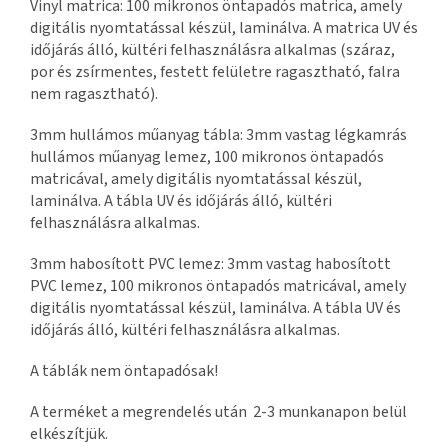
Vinyl matrica: 100 mikronos öntapadós matrica, amely
digitális nyomtatással készül, laminálva. A matrica UV és
időjárás álló, kültéri felhasználásra alkalmas (száraz,
por és zsírmentes, festett felületre ragasztható, falra
nem ragasztható).
3mm hullámos műanyag tábla: 3mm vastag légkamrás
hullámos műanyag lemez, 100 mikronos öntapadós
matricával, amely digitális nyomtatással készül,
laminálva. A tábla UV és időjárás álló, kültéri
felhasználásra alkalmas.
3mm habosított PVC lemez: 3mm vastag habosított
PVC lemez, 100 mikronos öntapadós matricával, amely
digitális nyomtatással készül, laminálva. A tábla UV és
időjárás álló, kültéri felhasználásra alkalmas.
A táblák nem öntapadósak!
A terméket a megrendelés után 2-3 munkanapon belül
elkészítjük.