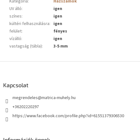
Kategória
:
Házszámok
UV álló
:
igen
színes
:
igen
kültéri felhasználásra
:
igen
felület
:
fényes
vízálló
:
igen
vastagság (tábla)
:
3-5 mm
L
á
b
l
Kapcsolat
é
megrendeles
@
matrica-muhely.hu
c
+36202220297
https://www.facebook.com/profile.php?id=61551379306530
Információk önnek