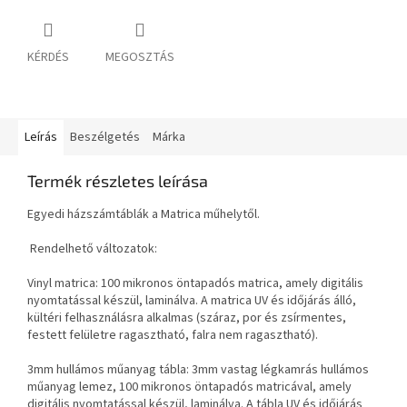
KÉRDÉS
MEGOSZTÁS
Leírás
Beszélgetés
Márka
Termék részletes leírása
Egyedi házszámtáblák a Matrica műhelytől.
Rendelhető változatok:
Vinyl matrica: 100 mikronos öntapadós matrica, amely digitális
nyomtatással készül, laminálva. A matrica UV és időjárás álló,
kültéri felhasználásra alkalmas (száraz, por és zsírmentes,
festett felületre ragasztható, falra nem ragasztható).
3mm hullámos műanyag tábla: 3mm vastag légkamrás hullámos
műanyag lemez, 100 mikronos öntapadós matricával, amely
digitális nyomtatással készül, laminálva. A tábla UV és időjárás