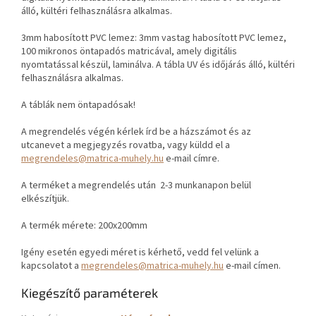
álló, kültéri felhasználásra alkalmas.
3mm habosított PVC lemez: 3mm vastag habosított PVC lemez,
100 mikronos öntapadós matricával, amely digitális
nyomtatással készül, laminálva. A tábla UV és időjárás álló, kültéri
felhasználásra alkalmas.
A táblák nem öntapadósak!
A megrendelés végén kérlek írd be a házszámot és az
utcanevet a megjegyzés rovatba, vagy küldd el a
megrendeles@matrica-muhely.hu
e-mail címre.
A terméket a megrendelés után
2-3 munkanapon belül
elkészítjük.
A termék mérete: 200x200mm
Igény esetén egyedi méret is kérhető, vedd fel velünk a
kapcsolatot a
megrendeles@matrica-muhely.hu
e-mail címen.
Kiegészítő paraméterek