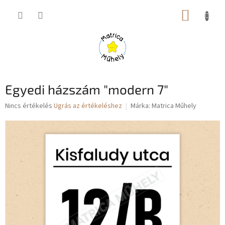
Ugrás
KOSÁR
a
fő
tartalomhoz
Egyedi házszám "modern 7"
A
Nincs értékelés
Ugrás az értékeléshez
Márka:
Matrica Műhely
termék
átlagos
értékelése
5-
ből
0,0
csillag.