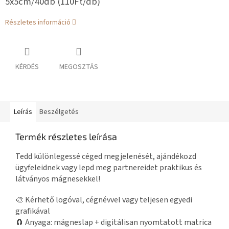
5x5cm/40db (110Ft/db)
Részletes információ
KÉRDÉS
MEGOSZTÁS
Leírás
Beszélgetés
Termék részletes leírása
Tedd különlegessé céged megjelenését, ajándékozd
ügyfeleidnek vagy lepd meg partnereidet praktikus és
látványos mágnesekkel!
🎨 Kérhető logóval, cégnévvel vagy teljesen egyedi
grafikával
🧲 Anyaga: mágneslap + digitálisan nyomtatott matrica