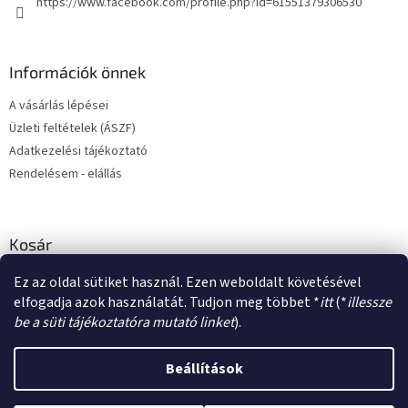
https://www.facebook.com/profile.php?id=61551379306530
Információk önnek
A vásárlás lépései
Üzleti feltételek (ÁSZF)
Adatkezelési tájékoztató
Rendelésem - elállás
Kosár
Ez az oldal sütiket használ. Ezen weboldalt követésével
0
DB /
0 FT
elfogadja azok használatát. Tudjon meg többet *
itt
(*
illessze
be a süti tájékoztatóra mutató linket
).
Shoptet készítette
Beállítások