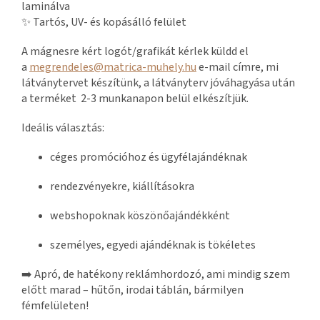
laminálva
✨ Tartós, UV- és kopásálló felület
A mágnesre kért logót/grafikát kérlek küldd el
a
megrendeles@matrica-muhely.hu
e-mail címre, mi
látványtervet készítünk, a látványterv jóváhagyása után
a
terméket 2-3 munkanapon belül elkészítjük.
Ideális választás:
céges promócióhoz és ügyfélajándéknak
rendezvényekre, kiállításokra
webshopoknak köszönőajándékként
személyes, egyedi ajándéknak is tökéletes
➡️ Apró, de hatékony reklámhordozó, ami mindig szem
előtt marad – hűtőn, irodai táblán, bármilyen
fémfelületen!