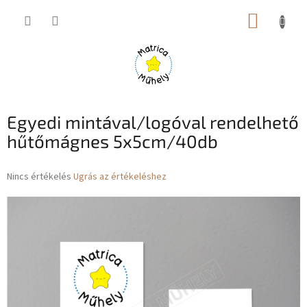
Ugrás
KOSÁR
a
fő
tartalomhoz
Egyedi mintával/logóval rendelhető
hűtőmágnes 5x5cm/40db
A
Nincs értékelés
Ugrás az értékeléshez
termék
átlagos
értékelése
5-
ből
0,0
csillag.