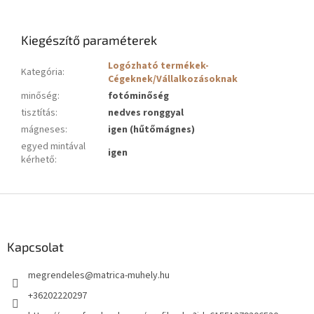
Kiegészítő paraméterek
Logózható termékek-
Kategória
:
Cégeknek/Vállalkozásoknak
minőség
:
fotóminőség
tisztítás
:
nedves ronggyal
mágneses
:
igen (hűtőmágnes)
egyed mintával
igen
kérhető
:
L
á
b
l
Kapcsolat
é
megrendeles
@
matrica-muhely.hu
c
+36202220297