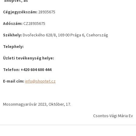
Shoptet, as
Cégjegyzékszám:
28935675
Adószám:
CZ28935675
Székhely:
Dvořeckého 628/8, 169 00 Prága 6, Csehország
Telephely:
Üzleti tevékenység helye:
Telefon:
+420 604 600 444
E-mail cím:
info@shoptet.cz
Mosonmagyaróvár 2023, Október, 17.
Csontos-Vági Mária Ev
L
á