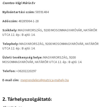
Csontos-Vági Mária Ev
Nyilvántartási szám:
58591484
Adószám:
48289364-1-28
Székhely:
MAGYARORSZÁG, 9200 MOSONMAGYARÓVÁR, HATÁRŐR
UTCA 12. ép.: B ajtó: 14.
Telephely:
MAGYARORSZÁG, 9200 MOSONMAGYARÓVÁR, HATÁRŐR
UTCA 12. ép.: B ajtó: 14.
Üzleti tevékenység helye:
MAGYARORSZÁG, 9200
MOSONMAGYARÓVÁR, HATÁRŐR UTCA 12. ép.: B ajtó: 14.
Telefon:
+36202220297
E-mail cím:
megrendeles@matrica-muhely.hu
2. Tárhelyszolgáltató: