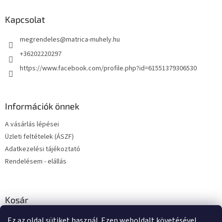
b
l
Kapcsolat
é
megrendeles
@
matrica-muhely.hu
c
+36202220297
https://www.facebook.com/profile.php?id=61551379306530
Információk önnek
A vásárlás lépései
Üzleti feltételek (ÁSZF)
Adatkezelési tájékoztató
Rendelésem - elállás
Kosár
Ez az oldal sütiket használ. Ezen weboldalt követésével