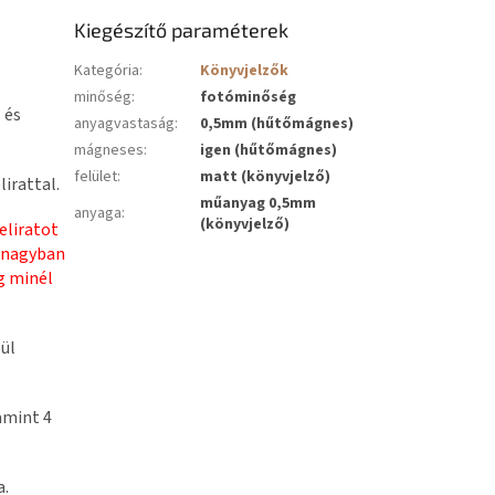
Kiegészítő paraméterek
Kategória
:
Könyvjelzők
minőség
:
fotóminőség
 és
anyagvastaság
:
0,5mm (hűtőmágnes)
mágneses
:
igen (hűtőmágnes)
felület
:
matt (könyvjelző)
lirattal.
műanyag 0,5mm
anyaga
:
(könyvjelző)
eliratot
 nagyban
g minél
ül
amint 4
a.