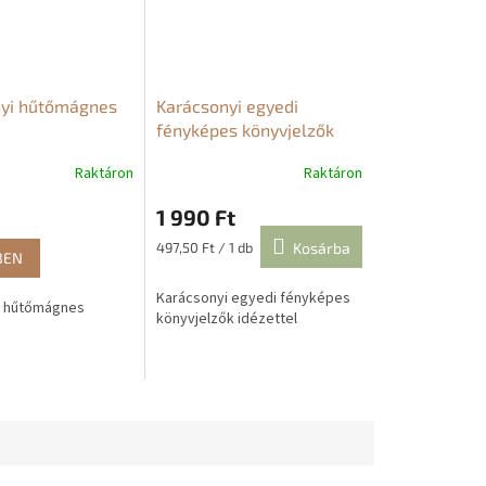
yi hűtőmágnes
Karácsonyi egyedi
fényképes könyvjelzők
idézettel
Raktáron
Raktáron
1 990 Ft
Egységár:
497,50 Ft / 1 db
Kosárba
BEN
Karácsonyi egyedi fényképes
i hűtőmágnes
könyvjelzők idézettel