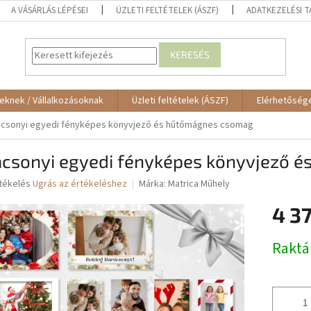
A VÁSÁRLÁS LÉPÉSEI
ÜZLETI FELTÉTELEK (ÁSZF)
ADATKEZELÉSI 
KERESÉS
eknek / Vállalkozásoknak
Üzleti feltételek (ÁSZF)
Elérhetőség
ácsonyi egyedi fényképes könyvjező és hűtőmágnes csomag
ácsonyi egyedi fényképes könyvjező 
rtékelés
Ugrás az értékeléshez
Márka:
Matrica Műhely
4 37
ése
Egységár
Raktá