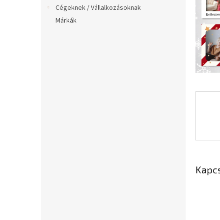
l
Cégeknek / Vállalkozásoknak
Márkák
Kapc