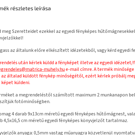
mék részletes leírása
 meg Szeretteidet ezekkel az egyedi fényképes hűtőmágnesekkel
vjelzőkkel!
gass az általunk előre elkészített idézetekből, vagy kérd egyedi fe
endelés után kérlek küldd a fényképet illetve az egyedi idézetet/f
grendeles@matrica-muhely.hu
e-mail címre. A termék minősége
 az általad küldött fénykép minőségétől, ezért kérlek próbálj me
 képet küldeni.
erméket a megrendeléstől számított maximum 2 munkanapon bel
szítjük fotóminőségben.
omag 4 darab 9x13cm méretű egyedi fényképes hűtőmágnest, val
b 4,5x16,5 cm méretű egyedi fényképes könyvjelzőt tartalmaz.
vjelzők anyaga: 0,5mm vastag műanyagra közvetlenül nyomtatv