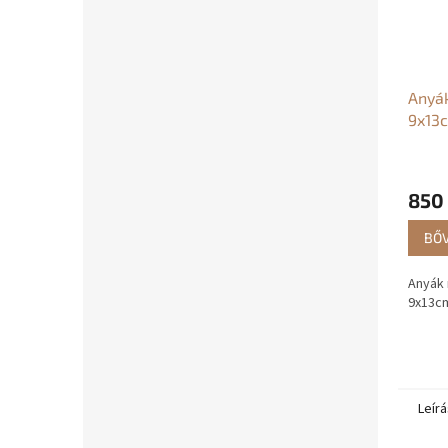
Anyá
9x13
850 
BŐ
Anyák
9x13c
Leírá