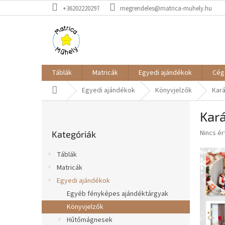
Ugrás
+36202220297
megrendeles@matrica-muhely.hu
a
fő
tartalomhoz
Táblák
Matricák
Egyedi ajándékok
Cég
Kezdőlap
Egyedi ajándékok
Könyvjelzők
Kar
O
Kar
l
Kategóriák
d
A
Nincs é
Kategóriák
átugrása
a
termék
l
átlagos
Táblák
s
értékel
Matricák
5-
ó
ből
Egyedi ajándékok
p
0,0
a
Egyéb fényképes ajándéktárgyak
csillag.
n
Könyvjelzők
e
Hűtőmágnesek