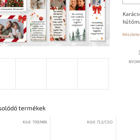
Karács
hűtőm
Részlete
NYOM
solódó termékek
Kód:
709/MIN
Kód:
712/CSO