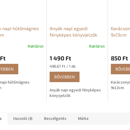
k napi hűtőmágnes
Anyák napi egyedi
Karácson
cm
fényképes könyvjelzők
9x13cm
Raktáron
Raktáron
A
termék
Ft
1 490 Ft
850 Ft
átlagos
értékelése
Egységár:
496,67 Ft / 1 db
VEBBEN
5-
BŐVEB
ből
BŐVEBBEN
5,0
 napi hűtőmágnes
Karácsony
csillag.
m
9x13cm
Anyák napi egyedi fényképes
könyvjelzők
s
Hasonló (4)
Beszélgetés
Márka