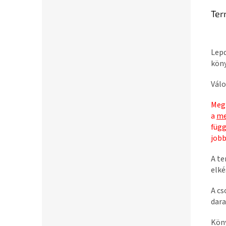
Ter
Lepd
köny
Válo
Megr
a
me
függ
jobb
A t
elké
A cs
dara
Köny