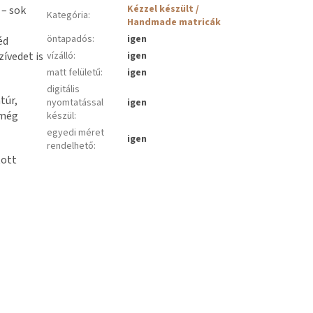
Kézzel készült /
 – sok
Kategória
:
Handmade matricák
öntapadós
:
igen
éd
ívedet is
vízálló
:
igen
matt felületű
:
igen
digitális
túr,
nyomtatással
igen
 még
készül
:
egyedi méret
igen
rendelhető
:
tott