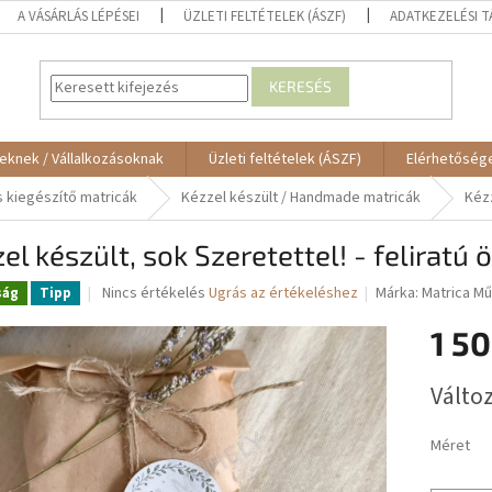
A VÁSÁRLÁS LÉPÉSEI
ÜZLETI FELTÉTELEK (ÁSZF)
ADATKEZELÉSI 
KERESÉS
eknek / Vállalkozásoknak
Üzleti feltételek (ÁSZF)
Elérhetőség
 kiegészítő matricák
Kézzel készült / Handmade matricák
Kézz
el készült, sok Szeretettel! - feliratú
A
Nincs értékelés
Ugrás az értékeléshez
Márka:
Matrica Mű
ság
Tipp
termék
átlagos
1 50
értékelése
5-
Egységár
Változ
ből
0,0
csillag.
Méret