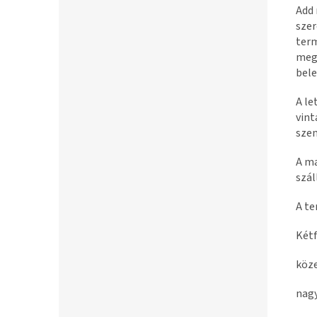
Add 
szer
ter
megm
bele
A le
vint
szem
A ma
szál
A te
Kétf
köz
nag