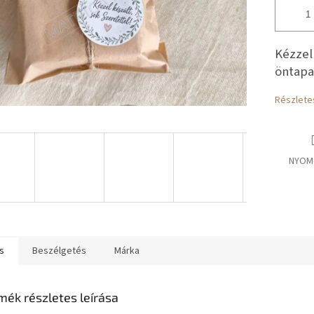
Kézzel 
öntapa
Részlete
NYOM
s
Beszélgetés
Márka
mék részletes leírása