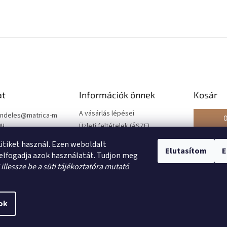
at
Információk önnek
Kosár
A vásárlás lépései
ndeles
@
matrica-m
hu
Üzleti feltételek (ÁSZF)
Adatkezelési tájékoztató
2220297
sütiket használ. Ezen weboldalt
Elutasítom
E
Rendelésem - elállás
//www.facebook.co
elfogadja azok használatát. Tudjon meg
ile.php?id=6155137
*
illessze be a süti tájékoztatóra mutató
30
ok
üti beállítások szerkesztése