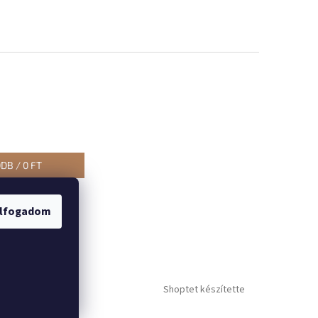
0
DB /
0 FT
lfogadom
Shoptet készítette