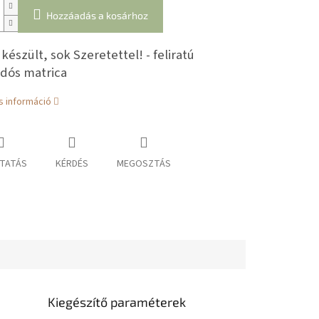
Hozzáadás a kosárhoz
készült, sok Szeretettel! - feliratú
dós matrica
s információ
TATÁS
KÉRDÉS
MEGOSZTÁS
Kiegészítő paraméterek