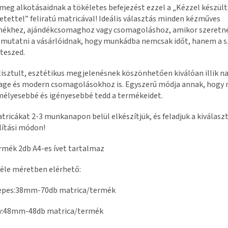
meg alkotásaidnak a tökéletes befejezést ezzel a „Kézzel készült
etettel” feliratú matricával! Ideális választás minden kézműves
mékhez, ajándékcsomaghoz vagy csomagoláshoz, amikor szeretn
utatni a vásárlóidnak, hogy munkádba nemcsak időt, hanem a sz
teszed.
tisztult, esztétikus megjelenésnek köszönhetően kiválóan illik na
age és modern csomagolásokhoz is. Egyszerű módja annak, hogy
élyesebbé és igényesebbé tedd a termékeidet.
tricákat 2-3 munkanapon belül elkészítjük, és feladjuk a kiválasz
lítási módon!
rmék 2db A4-es ívet tartalmaz
éle méretben elérhető:
epes:38mm-70db matrica/termék
y:48mm-48db matrica/termék