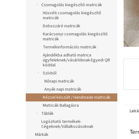
l
Csomagolás kiegészítő matricák
Húsvéti csomagolás kiegészítő
matricák
Dobozzáró matricák
Karácsonyi csomagolás kiegészítő
matricák
Termékinformációs matricák
Ajándékba adható matrica
ügyfeleknek/vásárlóknak-Egyedi QR
kóddal
Szívből
Nőnapi matricák
Anyák napi matricák
Kézzel készült / Handmade matricák
Matricák Ballagásra
Leírá
Táblák
Logózható termékek-
Cégeknek/Vállalkozásoknak
Ter
Márkák