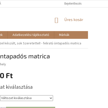
TÁJÉKOZTATÓ
RENDELÉSEM - ELÁLLÁS
Bejelentkezés
KOSÁR
Üres kosár
ek
Adatkezelési tájékoztató
Márkák
el készült, sok Szeretettel! - feliratú öntapadós matrica
 öntapadós matrica
hely
0 Ft
:
at kiválasztása