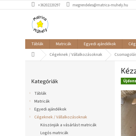
Ugrás
+36202220297
megrendeles@matrica-muhely.hu
a
fő
tartalomhoz
Táblák
Matricák
Egyedi ajándékok
Cég
Kezdőlap
Cégeknek / Vállalkozásoknak
Csomagolás
O
Kézz
l
Kategóriák
d
Kategóriák
átugrása
Újdon
a
l
Táblák
s
Matricák
ó
Egyedi ajándékok
p
a
Cégeknek / Vállalkozásoknak
n
Köszönjük a vásárlást matricák
e
Logós matricák