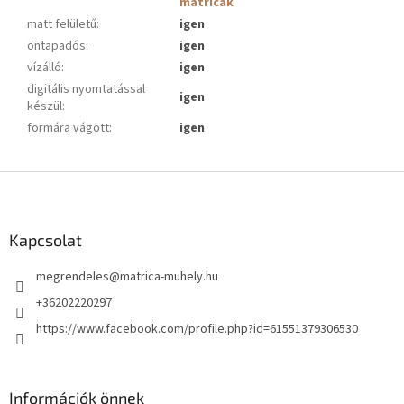
matricák
matt felületű
:
igen
öntapadós
:
igen
vízálló
:
igen
digitális nyomtatással
igen
készül
:
formára vágott
:
igen
L
á
b
l
Kapcsolat
é
megrendeles
@
matrica-muhely.hu
c
+36202220297
https://www.facebook.com/profile.php?id=61551379306530
Információk önnek