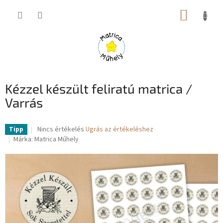
Ugrás
KOSÁR
a
fő
tartalomhoz
Kézzel készült feliratú matrica /
Varrás
A
Nincs értékelés
Ugrás az értékeléshez
Tipp
termék
Márka:
Matrica Műhely
átlagos
értékelése
5-
ből
0,0
csillag.