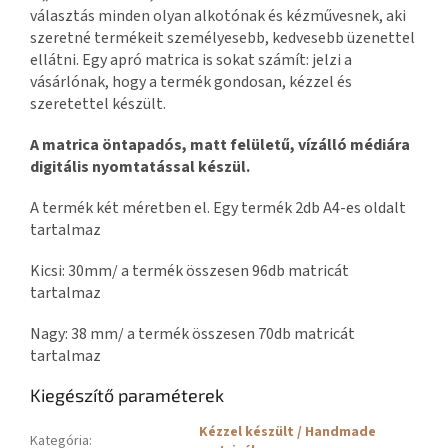
választás minden olyan alkotónak és kézművesnek,
aki
szeretné termékeit személyesebb, kedvesebb üzenettel
ellátni. Egy apró matrica is sokat számít: jelzi a
vásárlónak, hogy a termék gondosan, kézzel és
szeretettel készült.
A matrica öntapadós, matt felületű, vízálló médiára
digitális nyomtatással készül.
A termék két méretben el. Egy termék 2db A4-es oldalt
tartalmaz
Kicsi: 30mm/ a termék összesen 96db matricát
tartalmaz
Nagy: 38 mm/ a termék összesen 70db matricát
tartalmaz
Kiegészítő paraméterek
Kézzel készült / Handmade
Kategória
: