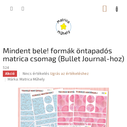
Ugrás
KOSÁR
a
fő
tartalomhoz
Mindent bele! formák öntapadós
matrica csomag (Bullet Journal-hoz)
524
A
Nincs értékelés
Ugrás az értékeléshez
Akció
termék
Márka:
Matrica Műhely
átlagos
értékelése
5-
ből
0,0
csillag.