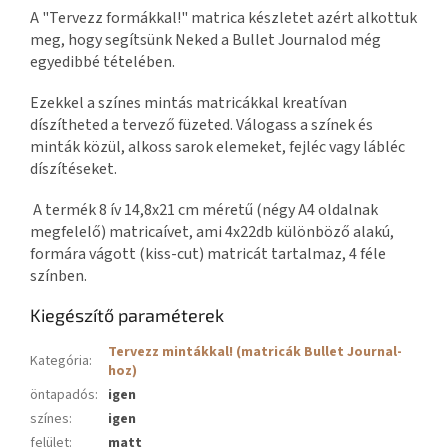
A "Tervezz formákkal!" matrica készletet azért alkottuk
meg, hogy segítsünk Neked a Bullet Journalod még
egyedibbé tételében.
Ezekkel a színes mintás matricákkal kreatívan
díszítheted a tervező füzeted. Válogass a színek és
minták közül, alkoss sarok elemeket, fejléc vagy lábléc
díszítéseket.
A termék 8 ív 14,8x21 cm méretű (négy A4 oldalnak
megfelelő) matricaívet, ami 4x22db különböző alakú,
formára vágott (kiss-cut) matricát tartalmaz, 4 féle
színben.
Kiegészítő paraméterek
Tervezz mintákkal! (matricák Bullet Journal-
Kategória
:
hoz)
öntapadós
:
igen
színes
:
igen
felület
:
matt