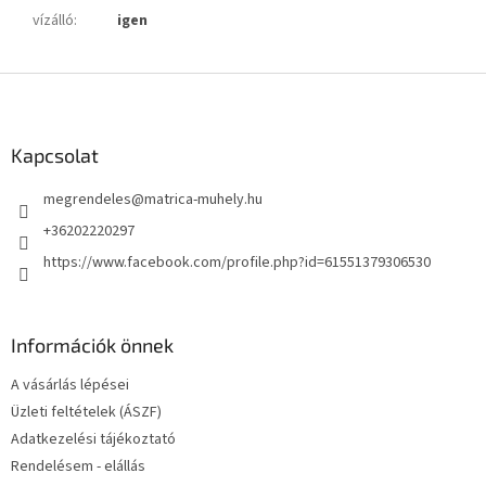
vízálló
:
igen
L
á
b
l
Kapcsolat
é
megrendeles
@
matrica-muhely.hu
c
+36202220297
https://www.facebook.com/profile.php?id=61551379306530
Információk önnek
A vásárlás lépései
Üzleti feltételek (ÁSZF)
Adatkezelési tájékoztató
Rendelésem - elállás