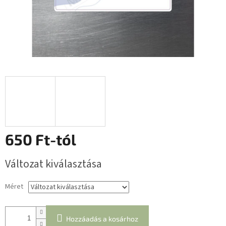
650 Ft
-tól
Egységár:
Változat kiválasztása
Méret
Hozzáadás a kosárhoz