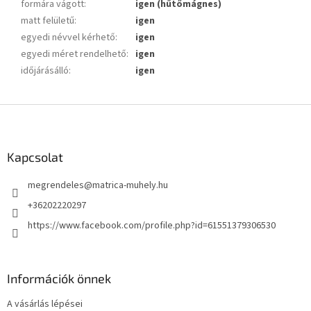
formára vágott
:
igen (hűtőmágnes)
matt felületű
:
igen
egyedi névvel kérhető
:
igen
egyedi méret rendelhető
:
igen
időjárásálló
:
igen
L
á
b
l
Kapcsolat
é
megrendeles
@
matrica-muhely.hu
c
+36202220297
https://www.facebook.com/profile.php?id=61551379306530
Információk önnek
A vásárlás lépései