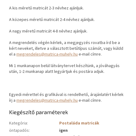
A kis méretű matricát 2-3 névhez ajánljuk.
A közepes méretű matricát 2-4 névhez ajánljuk.
A nagy méretű matricát 4-8 névhez ajánljuk.
A megrendelés végén kérlek, a megjegyzés rovatba írd be a
kért neveket, illetve a választott betűtípus számát, vagy küldd
el a
megrendeles@matrica-muhely.hu
e-mail címre.
Mi 1 munkanapon belül látványtervet készítünk, a jóváhagyás
után, 1-2 munkanap alatt legyártjuk és postára adjuk.
Egyedi mérettel és grafikával is rendelhető, árajánlatért kérlek
írj a
megrendeles@matrica-muhely.hu
e-mail címre.
Kiegészítő paraméterek
Kategória
:
Postaláda matricák
öntapadós
:
igen