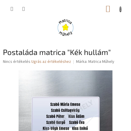
Ugrás
KOSÁR
a
fő
tartalomhoz
Postaláda matrica "Kék hullám"
A
Nincs értékelés
Ugrás az értékeléshez
Márka:
Matrica Műhely
termék
átlagos
értékelése
5-
ből
0,0
csillag.