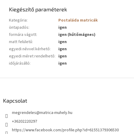
Kiegészítő paraméterek
Kategória
:
Postaláda matricák
öntapadós
:
igen
formára vágott
:
igen (hűtőmágnes)
matt felületű
:
igen
egyedi névvel kérhető
:
igen
egyedi méret rendelhető
:
igen
időjárásálló
:
igen
L
á
b
l
Kapcsolat
é
megrendeles
@
matrica-muhely.hu
c
+36202220297
https://www.facebook.com/profile.php?id=61551379306530