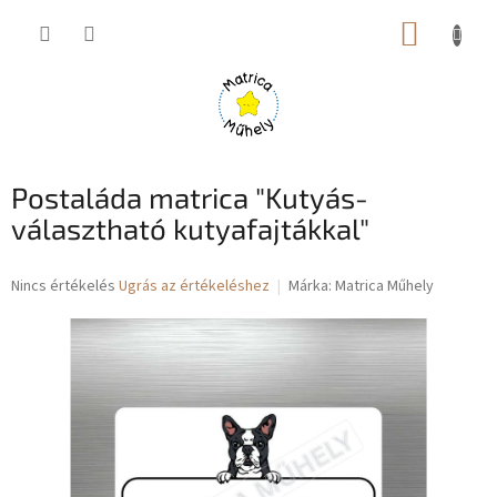
Ugrás
KOSÁR
a
fő
tartalomhoz
Postaláda matrica "Kutyás-
választható kutyafajtákkal"
A
Nincs értékelés
Ugrás az értékeléshez
Márka:
Matrica Műhely
termék
átlagos
értékelése
5-
ből
0,0
csillag.