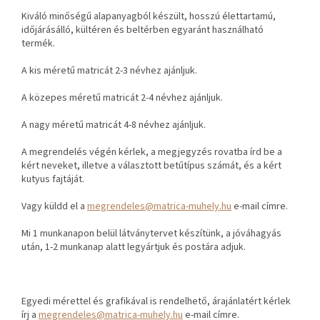
Kiváló minőségű alapanyagból készült, hosszú élettartamú,
időjárásálló, kültéren és beltérben egyaránt használható
termék.
A kis méretű matricát 2-3 névhez ajánljuk.
A közepes méretű matricát 2-4 névhez ajánljuk.
A nagy méretű matricát 4-8 névhez ajánljuk.
A megrendelés végén kérlek, a megjegyzés rovatba írd be a
kért neveket, illetve a választott betűtípus számát, és a kért
kutyus fajtáját.
Vagy küldd el a
megrendeles@matrica-muhely.hu
e-mail címre.
Mi 1 munkanapon belül látványtervet készítünk, a jóváhagyás
után, 1-2 munkanap alatt legyártjuk és postára adjuk.
Egyedi mérettel és grafikával is rendelhető, árajánlatért kérlek
írj a
megrendeles@matrica-muhely.hu
e-mail címre.