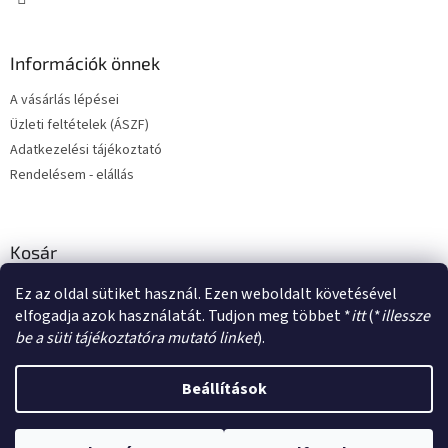
Információk önnek
A vásárlás lépései
Üzleti feltételek (ÁSZF)
Adatkezelési tájékoztató
Rendelésem - elállás
Kosár
Ez az oldal sütiket használ. Ezen weboldalt követésével
0
DB /
0 FT
elfogadja azok használatát. Tudjon meg többet *
itt
(*
illessze
be a süti tájékoztatóra mutató linket
).
Shoptet készítette
Beállítások
Copyright 2026
Matrica Műhely
. Minden jog fenntartva.
Süti