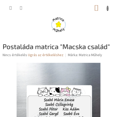
Ugrás
KOSÁR
a
fő
tartalomhoz
Postaláda matrica "Macska család"
A
Nincs értékelés
Ugrás az értékeléshez
Márka:
Matrica Műhely
termék
átlagos
értékelése
5-
ből
0,0
csillag.