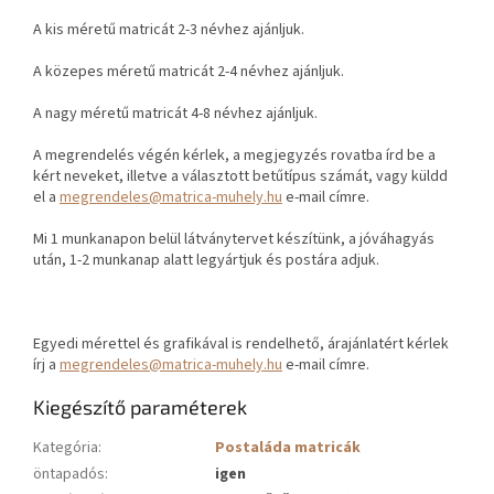
A kis méretű matricát 2-3 névhez ajánljuk.
A közepes méretű matricát 2-4 névhez ajánljuk.
A nagy méretű matricát 4-8 névhez ajánljuk.
A megrendelés végén kérlek, a megjegyzés rovatba írd be a
kért neveket, illetve a választott betűtípus számát, vagy küldd
el a
megrendeles@matrica-muhely.hu
e-mail címre.
Mi 1 munkanapon belül látványtervet készítünk, a jóváhagyás
után, 1-2 munkanap alatt legyártjuk és postára adjuk.
Egyedi mérettel és grafikával is rendelhető, árajánlatért kérlek
írj a
megrendeles@matrica-muhely.hu
e-mail címre.
Kiegészítő paraméterek
Kategória
:
Postaláda matricák
öntapadós
:
igen