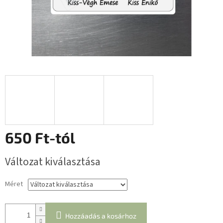
650 Ft
-tól
Egységár:
Változat kiválasztása
Méret
Hozzáadás a kosárhoz