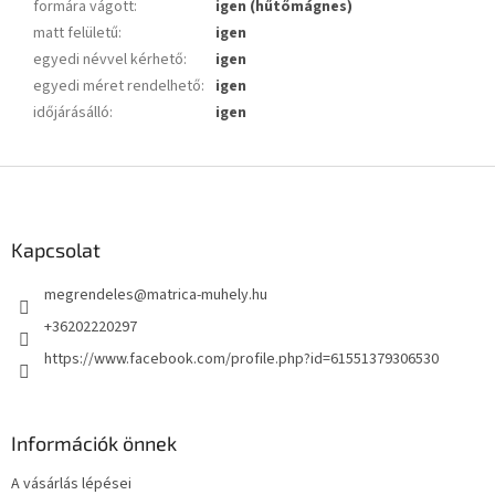
formára vágott
:
igen (hűtőmágnes)
matt felületű
:
igen
egyedi névvel kérhető
:
igen
egyedi méret rendelhető
:
igen
időjárásálló
:
igen
L
á
b
l
Kapcsolat
é
megrendeles
@
matrica-muhely.hu
c
+36202220297
https://www.facebook.com/profile.php?id=61551379306530
Információk önnek
A vásárlás lépései