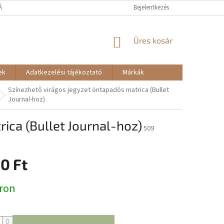
TÁJÉKOZTATÓ
RENDELÉSEM - ELÁLLÁS
Bejelentkezés
KOSÁR
Üres kosár
ek
Adatkezelési tájékoztató
Márkák
Színezhető virágos jegyzet öntapadós matrica (Bullet
Journal-hoz)
ica (Bullet Journal-hoz)
509
0 Ft
:
ron