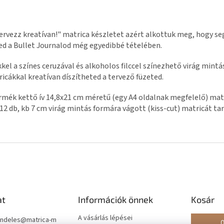
ervezz kreatívan!" matrica készletet azért alkottuk meg, hogy se
d a Bullet Journalod még egyedibbé tételében.
kel a színes ceruzával és alkoholos filccel színezhető virág mintá
icákkal kreatívan díszítheted a tervező füzeted.
rmék kettő ív 14,8x21 cm méretű (egy A4 oldalnak megfelelő) matr
12 db, kb 7 cm virág mintás formára vágott (kiss-cut) matricát ta
at
Információk önnek
Kosár
A vásárlás lépései
ndeles
@
matrica-m