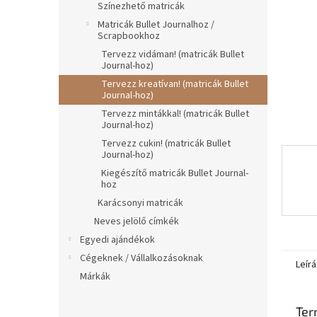
e
Színezhető matricák
l
Matricák Bullet Journalhoz /
Scrapbookhoz
Tervezz vidáman! (matricák Bullet
Journal-hoz)
Tervezz kreatívan! (matricák Bullet
Journal-hoz)
Tervezz mintákkal! (matricák Bullet
Journal-hoz)
Tervezz cukin! (matricák Bullet
Journal-hoz)
Kiegészítő matricák Bullet Journal-
hoz
Karácsonyi matricák
Neves jelölő címkék
Egyedi ajándékok
Cégeknek / Vállalkozásoknak
Leírá
Márkák
Ter