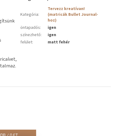
Tervezz kreatívan!
Kategória
:
(matricák Bullet Journal-
hoz)
gítsünk
öntapadós
:
igen
színezhető
:
igen
s
felület
:
matt fehér
icaívet,
rtalmaz.
0
DB /
0 FT