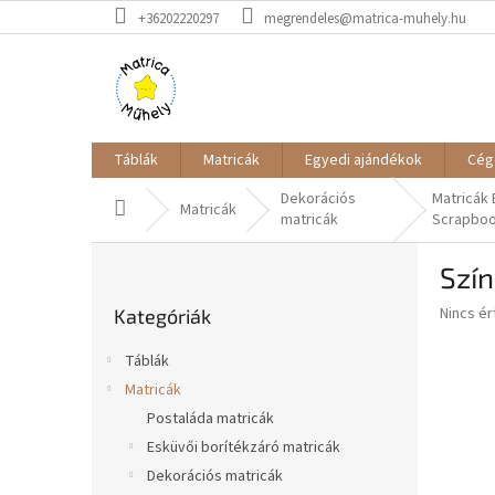
Ugrás
+36202220297
megrendeles@matrica-muhely.hu
a
fő
tartalomhoz
Táblák
Matricák
Egyedi ajándékok
Cég
Dekorációs
Matricák 
Kezdőlap
Matricák
matricák
Scrapbo
O
Szín
l
Kategóriák
d
A
Nincs é
Kategóriák
átugrása
a
termék
l
átlagos
Táblák
s
értékel
Matricák
5-
ó
ből
Postaláda matricák
p
0,0
a
Esküvői borítékzáró matricák
csillag.
n
Dekorációs matricák