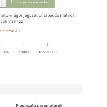
Hozzáadás a kosárhoz
hető virágos jegyzet öntapadós matrica
 Journal-hoz)
s információ
TATÁS
KÉRDÉS
MEGOSZTÁS
Kiegészítő paraméterek