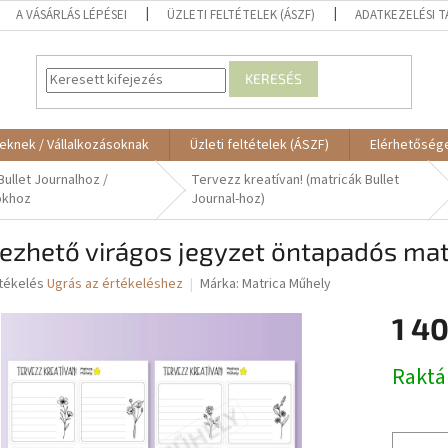
A VÁSÁRLÁS LÉPÉSEI
ÜZLETI FELTÉTELEK (ÁSZF)
ADATKEZELÉSI 
KERESÉS
eknek / Vállalkozásoknak
Üzleti feltételek (ÁSZF)
Elérhetőség
Bullet Journalhoz /
Tervezz kreatívan! (matricák Bullet
okhoz
Journal-hoz)
ezhető virágos jegyzet öntapadós matr
rtékelés
Ugrás az értékeléshez
Márka:
Matrica Műhely
1 40
ése
Egységár
Raktá